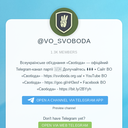
@VO_SVOBODA
1.3K MEMBERS
Всеукраїнське об'єднання «Свобода» — офіційний
Telegram-канал партії 🇺🇦 Долучайтесь ⬇️⬇️⬇️ • Сайт ВО
«Свобода» - https://svoboda.org.ua/ • YouTube ВО
«Свобода» - https://goo.gl/nH3esf • Facebook ВО
«Свобода» - https://bit.ly/2BYyh
OPEN A CHANNEL VIA TELEGRAM APP
Preview channel
Don't have Telegram yet?
OPEN VIA WEB TELEGRAM