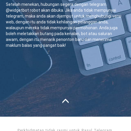
Setelah menekan, hubungan segera dengan telegram
@widgetbot robot akan dibuka. Jika anda tidak mempunyai
telegram, maka anda akan dijemput untuk menghubungi versi
web, dengan itu anda tidak kehilangan pelanggan anda,
walaupun mereka tidak mempunyai permohonan. Anda juga
boleh meletakkan butang pada kenalan, bot atau saluran
awam, dengan itu menarik penonton baru dan menerima
maklum balas yang sangat baik!
Perkhidmatan tidak rasmi untuk Rasul Telegram.