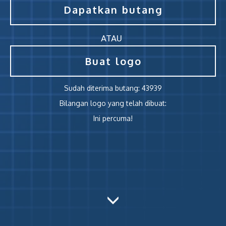
Dapatkan butang
ATAU
Buat logo
Sudah diterima butang: 43939
Bilangan logo yang telah dibuat:
Ini percuma!