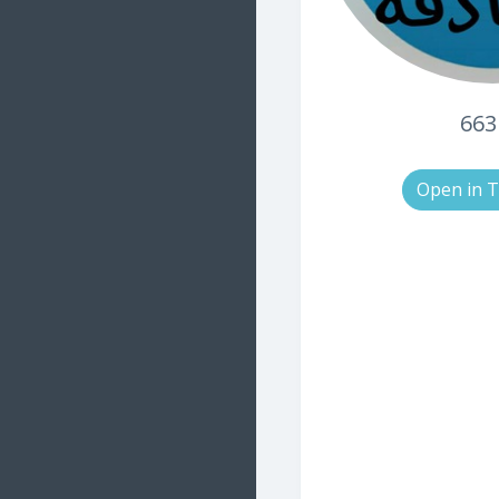
66
Open in 