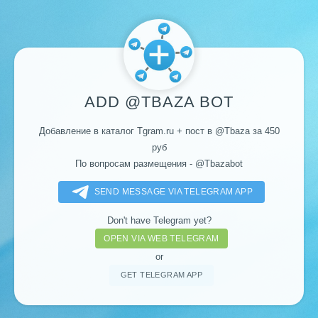
ADD
@TBAZA
BOT
Добавление в каталог Tgram.ru + пост в
@Tbaza
за 450
руб
По вопросам размещения -
@Tbazabot
SEND MESSAGE VIA TELEGRAM APP
Don't have Telegram yet?
OPEN VIA WEB TELEGRAM
or
GET TELEGRAM APP