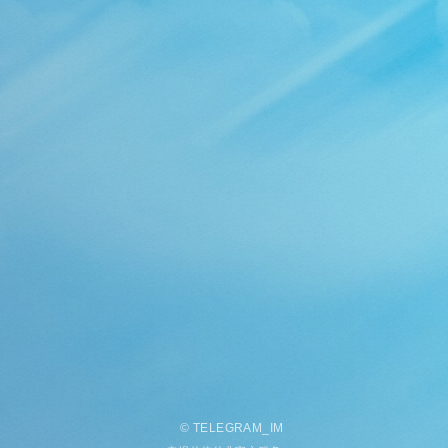
©
TELEGRAM
_
IM