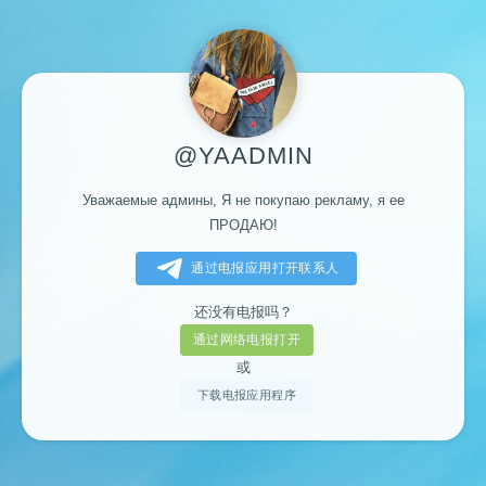
@YAADMIN
Уважаемые админы, Я не покупаю рекламу, я ее
ПРОДАЮ!
通过电报应用打开联系人
还没有电报吗？
通过网络电报打开
或
下载电报应用程序