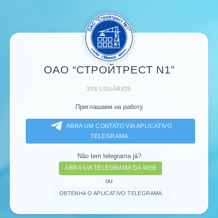
ОАО “СТРОЙТРЕСТ N1”
338 USUÁRIOS
Приглашаем на работу
ABRA UM CONTATO VIA APLICATIVO
TELEGRAMA
Não tem telegrama já?
ABRA VIA TELEGRAMA DA WEB
ou
OBTENHA O APLICATIVO TELEGRAMA