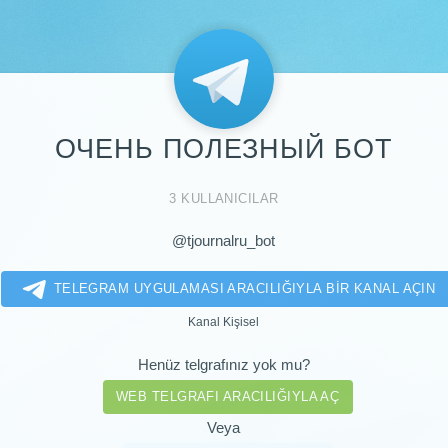
ОЧЕНЬ ПОЛЕЗНЫЙ БОТ
3 KULLANICILAR
@tjournalru_bot
TELEGRAM UYGULAMASI ARACILIĞIYLA BIR KANAL AÇIN
Kanal Kişisel
Henüz telgrafınız yok mu?
WEB TELGRAFI ARACILIĞIYLA AÇ
Veya