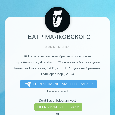
ТЕАТР МАЯКОВСКОГО
8.8K MEMBERS
🎟️ Билеты можно приобрести по ссылке —
https://www.mayakovsky.ru 📍Основная и Малая сцены:
Большая Никитская, 19/13, стр. 1 📍Сцена на Сретенке:
Пушкарёв пер., 21/24
OPEN A CHANNEL VIA TELEGRAM APP
Preview channel
Don't have Telegram yet?
OPEN VIA WEB TELEGRAM
or