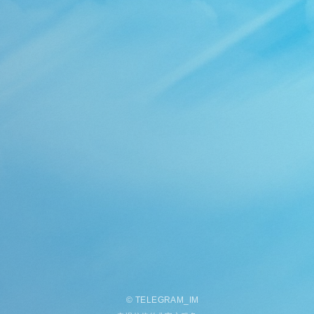
©
TELEGRAM
_
IM