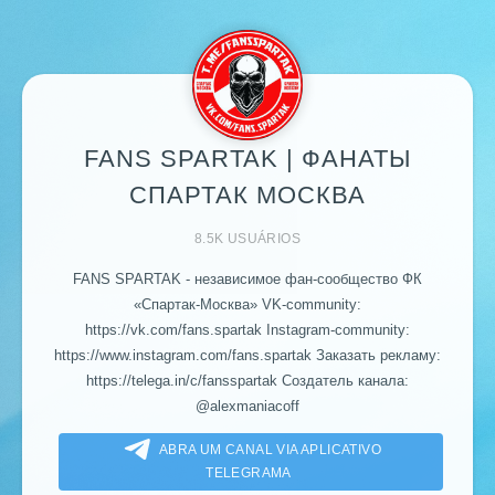
FANS SPARTAK | ФАНАТЫ
СПАРТАК МОСКВА
8.5K USUÁRIOS
FANS SPARTAK - независимое фан-сообщество ФК
«Спартак-Москва» VK-community:
https://vk.com/fans.spartak Instagram-community:
https://www.instagram.com/fans.spartak Заказать рекламу:
https://telega.in/c/fansspartak Создатель канала:
@alexmaniacoff
ABRA UM CANAL VIA APLICATIVO
TELEGRAMA