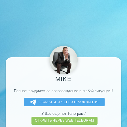
MIKE
Полное юридическое сопровождение в любой ситуации ‼️
СВЯЗАТЬСЯ ЧЕРЕЗ ПРИЛОЖЕНИЕ
У Вас ещё нет Телеграм?
ОТКРЫТЬ ЧЕРЕЗ WEB TELEGRAM