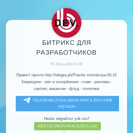
БИТРИКС ДЛЯ
РАЗРАБОТЧИКОВ
7K KULLANICILAR
Привет! прочти http://telegra.ph/Pravila--instrukciya-05-15
Запрещено - мат и оскорбления - спам - реклама -
хантинг, вакансии - флуд - политика
TELEGRAM UYGULAMASI ARACILIĞIYLA BIR
KIŞI AÇIN
Henüz telgrafınız yok mu?
WEB TELGRAFI ARACILIĞIYLA AÇ