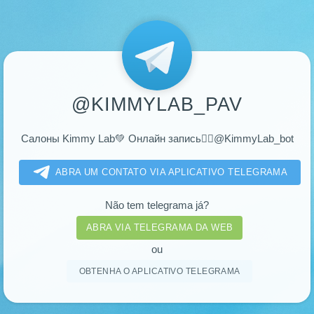
@KIMMYLAB_PAV
Салоны Kimmy Lab💚 Онлайн запись👉🏻@KimmyLab_bot
ABRA UM CONTATO VIA APLICATIVO TELEGRAMA
Não tem telegrama já?
ABRA VIA TELEGRAMA DA WEB
ou
OBTENHA O APLICATIVO TELEGRAMA